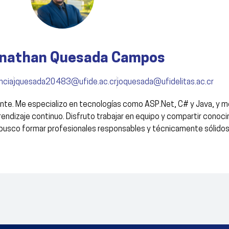
onathan Quesada Campos
ncia
jquesada20483@ufide.ac.cr
joquesada@ufidelitas.ac.cr
ente. Me especializo en tecnologías como ASP.Net, C# y Java, y 
aprendizaje continuo. Disfruto trabajar en equipo y compartir con
e busco formar profesionales responsables y técnicamente sólidos