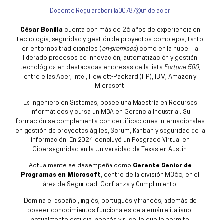
Docente Regular
cbonilla00787@ufide.ac.cr
César Bonilla
cuenta con más de 26 años de experiencia en
tecnología, seguridad y gestión de proyectos complejos, tanto
en entornos tradicionales (
on-premises
) como en la nube. Ha
liderado procesos de innovación, automatización y gestión
tecnológica en destacadas empresas de la lista
Fortune 500
,
entre ellas Acer, Intel, Hewlett-Packard (HP), IBM, Amazon y
Microsoft.
Es Ingeniero en Sistemas, posee una Maestría en Recursos
Informáticos y cursa un MBA en Gerencia Industrial. Su
formación se complementa con certificaciones internacionales
en gestión de proyectos ágiles, Scrum, Kanban y seguridad de la
información. En 2024 concluyó un Posgrado Virtual en
Ciberseguridad en la Universidad de Texas en Austin.
Actualmente se desempeña como
Gerente Senior de
Programas en Microsoft
, dentro de la división M365, en el
área de Seguridad, Confianza y Cumplimiento.
Domina el español, inglés, portugués y francés, además de
poseer conocimientos funcionales de alemán e italiano;
actualmente estudia japonés y ruso, lo que le permite